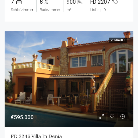
7
8
900
FD 2207
Schlafzimmer
Badezimmer
m²
Listing ID
VERKAUFT
€595.000
FD 2246 Villa In Denia