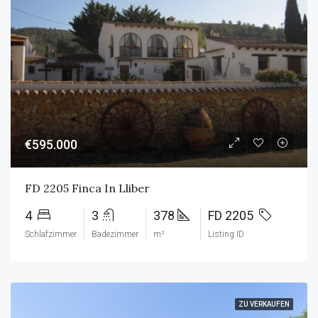
€595.000
FD 2205 Finca In Lliber
4
3
378
FD 2205
Schlafzimmer
Badezimmer
m²
Listing ID
ZU VERKAUFEN