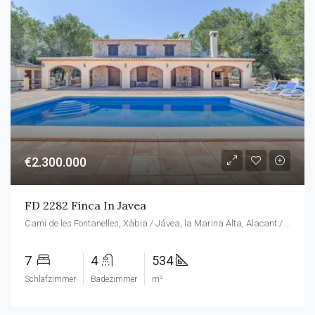
€2.300.000
FD 2282 Finca In Javea
Camí de les Fontanelles, Xàbia / Jávea, la Marina Alta, Alacant / Alicante, Comunitat Valenciana, 03737, España
7
4
534
Schlafzimmer
Badezimmer
m²