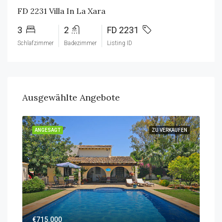
FD 2231 Villa In La Xara
3
2
FD 2231
Schlafzimmer
Badezimmer
Listing ID
Ausgewählte Angebote
ANGESAGT
ZU VERKAUFEN
ANG
€715.000