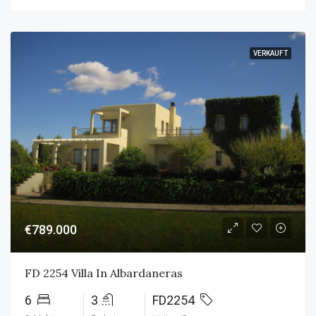
VERKAUFT
€789.000
FD 2254 Villa In Albardaneras
6
3
FD2254