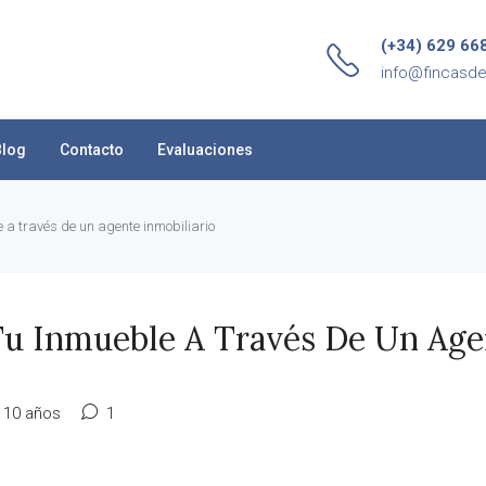
(+34) 629 66
info@fincasd
Blog
Contacto
Evaluaciones
e a través de un agente inmobiliario
Tu Inmueble A Través De Un Age
 10 años
1