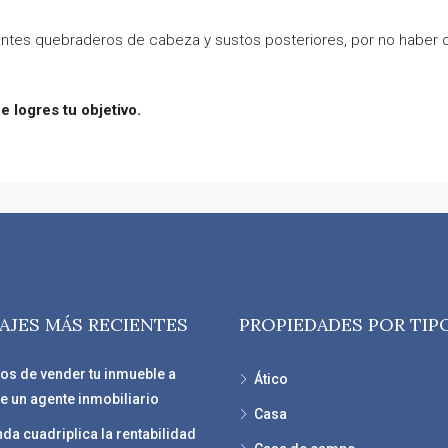
antes quebraderos de cabeza y sustos posteriores, por no haber 
 logres tu objetivo.
AJES MÁS RECIENTES
PROPIEDADES POR TIP
ios de vender tu inmueble a
Ático
e un agente inmobiliario
Casa
nda cuadriplica la rentabilidad