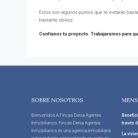
Estos son algunos puntos que te evitarán bast
bastante obvios.
Confíanos tu proyecto. Trabajaremos para que
SOBRE NOSOTROS
MENS
Bienvenidos A Fincas Denia Agentes
Benefic
Inmobiliarios. Fincas Denia Agentes
través d
Inmobiliarios es una agencia inmobiliaria
La vivie