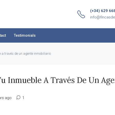
(+34) 629 66
info@fincasd
tact
Testimonials
e a través de un agente inmobiliario
Tu Inmueble A Través De Un Age
rs ago
1