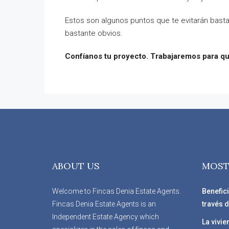
Estos son algunos puntos que te evitarán bast
bastante obvios.
Confíanos tu proyecto. Trabajaremos para que
ABOUT US
MOST
Welcome to Fincas Denia Estate Agents.
Benefic
Fincas Denia Estate Agents is an
través d
Independent Estate Agency which
La vivie