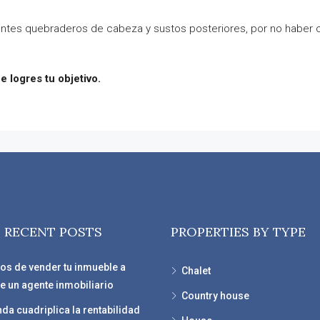
antes quebraderos de cabeza y sustos posteriores, por no haber 
 logres tu objetivo.
 RECENT POSTS
PROPERTIES BY TYPE
ios de vender tu inmueble a
Chalet
e un agente inmobiliario
Country house
nda cuadriplica la rentabilidad