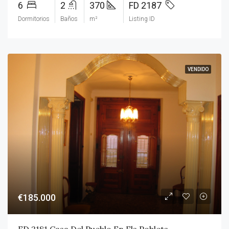
6
2
370
FD 2187
Dormitorios
Baños
m²
Listing ID
VENDIDO
€185.000
FD 2181 Casa Del Pueblo En Els Poblets