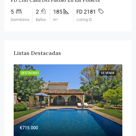
5
2
185
FD 2181
Dormitorios
Baños
m²
Listing ID
Listas Destacadas
DESTACADO
SE VENDE
DES
€715.000