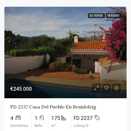
SE VENDE
VENDIDO
€245.000
FD 2237 Casa Del Pueblo En Benidoleig
4
1
175
FD 2237
Dormitorios
Baño
m²
Listing ID