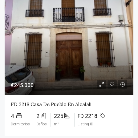
€245.000
FD 2218 Casa De Pueblo En Alcalali
4
2
225
FD 2218
Dormitorios
Baños
m²
Listing ID