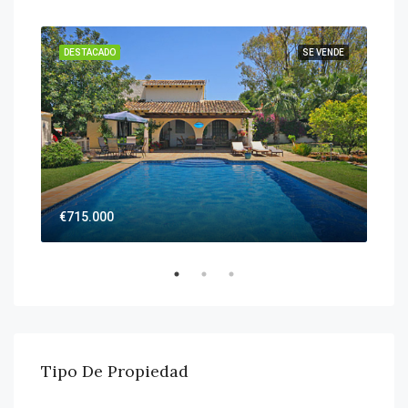
DESTACADO
SE VENDE
DES
€715.000
€26
Tipo De Propiedad