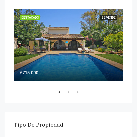
DESTACADO
SE VENDE
DES
€715.000
€26
Tipo De Propiedad