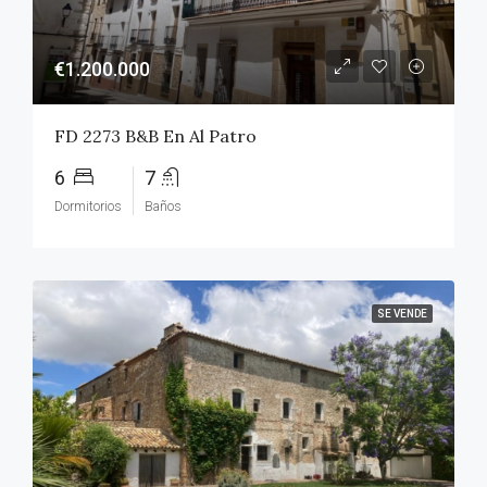
€1.200.000
FD 2273 B&B En Al Patro
6
7
Dormitorios
Baños
SE VENDE