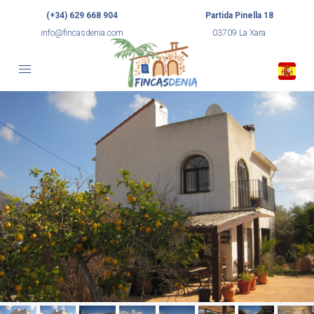
(+34) 629 668 904
Partida Pinella 18
info@fincasdenia.com
03709 La Xara