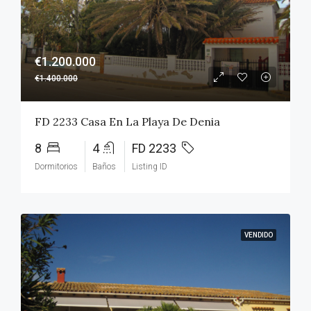
€1.200.000
€1.400.000
FD 2233 Casa En La Playa De Denia
8
4
FD 2233
Dormitorios
Baños
Listing ID
VENDIDO