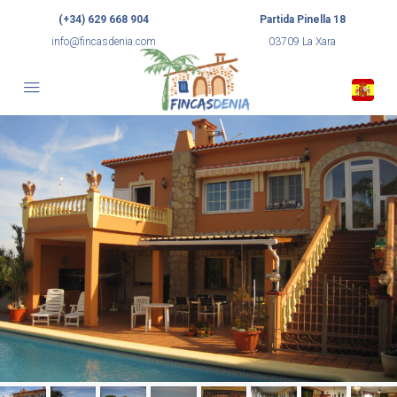
(+34) 629 668 904
Partida Pinella 18
info@fincasdenia.com
03709 La Xara