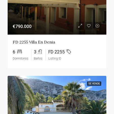
€790.000
FD 2255 Villa En Denia
6
3
FD 2255
Dormitorios
Baños
Listing ID
SE VENDE