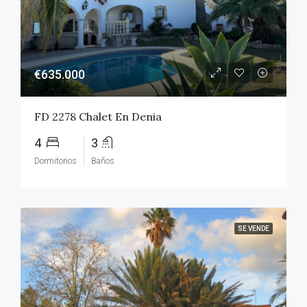
€635.000
FD 2278 Chalet En Denia
4
3
Dormitorios
Baños
SE VENDE