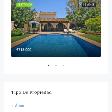
DESTACADO
SE VENDE
DES
€715.000
€26
Tipo De Propiedad
Ático