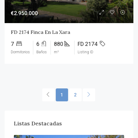
€2.950.000
FD 2174 Finca En La Xara
7
6
880
FD 2174
Dormitorios
Baños
m²
Listing ID
1
2
Listas Destacadas