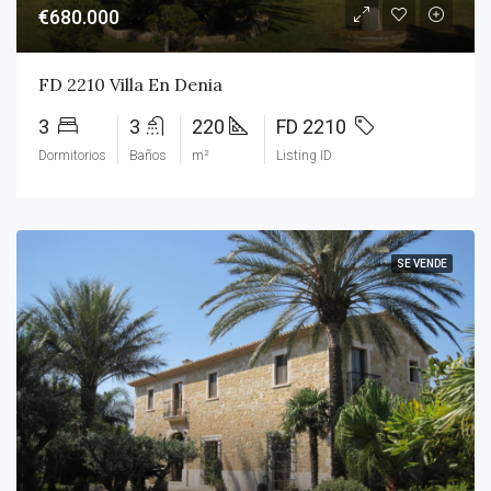
€680.000
FD 2210 Villa En Denia
3
3
220
FD 2210
Dormitorios
Baños
m²
Listing ID
SE VENDE