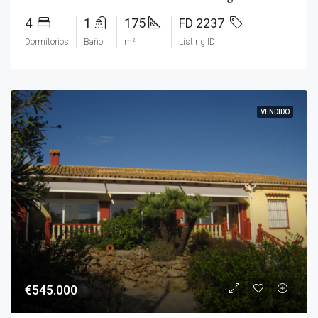
4
1
175
FD 2237
Dormitorios
Baño
m²
Listing ID
VENDIDO
€545.000