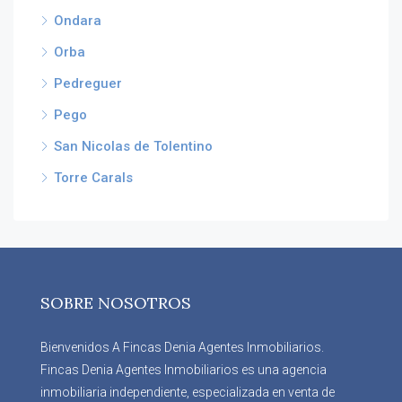
Ondara
Orba
Pedreguer
Pego
San Nicolas de Tolentino
Torre Carals
SOBRE NOSOTROS
Bienvenidos A Fincas Denia Agentes Inmobiliarios.
Fincas Denia Agentes Inmobiliarios es una agencia
inmobiliaria independiente, especializada en venta de