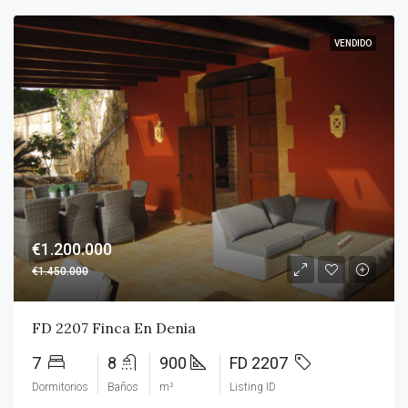
VENDIDO
€1.200.000
€1.450.000
FD 2207 Finca En Denia
7
8
900
FD 2207
Dormitorios
Baños
m²
Listing ID