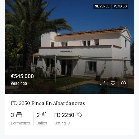
SE VENDE
VENDIDO
€545.000
€650.000
FD 2250 Finca En Albardaneras
3
2
FD 2250
Dormitorios
Baños
Listing ID