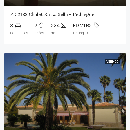
FD 2182 Chalet En La Sella – Pedreguer
3
2
234
FD 2182
Dormitorios
Baños
m²
Listing ID
VENDIDO