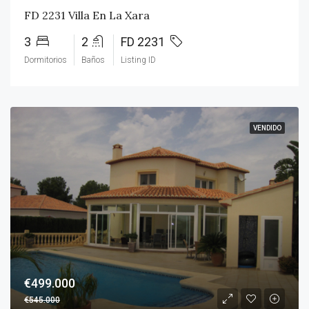
FD 2231 Villa En La Xara
3
2
FD 2231
Dormitorios
Baños
Listing ID
VENDIDO
€499.000
€545.000