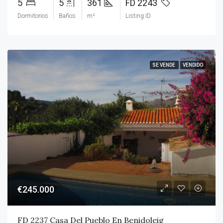
5
5
361
FD 2243
Dormitorios
Baños
m²
Listing ID
SE VENDE
VENDIDO
€245.000
FD 2237 Casa Del Pueblo En Benidoleig