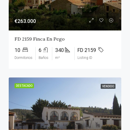
€263.000
FD 2159 Finca En Pego
10
6
340
FD 2159
Dormitorios
Baños
m²
Listing ID
DESTACADO
VENDIDO