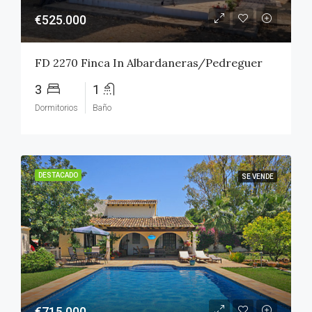
€525.000
FD 2270 Finca In Albardaneras/Pedreguer
3
1
Dormitorios
Baño
DESTACADO
SE VENDE
€715.000