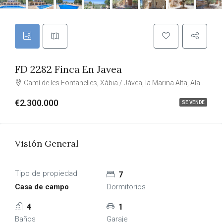
FD 2282 Finca En Javea
Camí de les Fontanelles, Xàbia / Jávea, la Marina Alta, Alacant / Alicante, Comunitat Valenciana, 03737, España
€2.300.000
SE VENDE
Visión General
Tipo de propiedad
7
Casa de campo
Dormitorios
4
1
Baños
Garaje