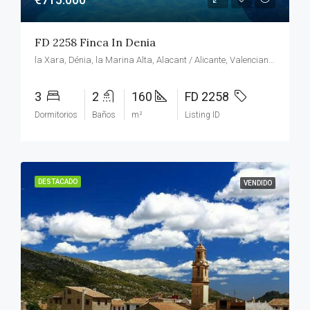
FD 2258 Finca In Denia
la Xara, Dénia, la Marina Alta, Alacant / Alicante, Valencian Community, 03709, Spain
3
2
160
FD 2258
Dormitorios
Baños
m²
Listing ID
DESTACADO
VENDIDO