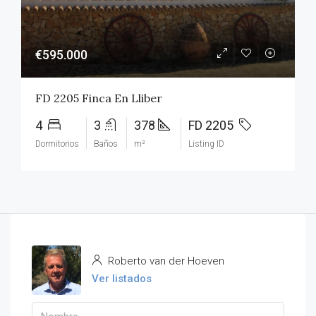
€595.000
FD 2205 Finca En Lliber
4
3
378
FD 2205
Dormitorios
Baños
m²
Listing ID
Roberto van der Hoeven
Ver listados