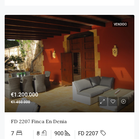
VENDIDO
€1.200.000
€1.450.000
FD 2207 Finca En Denia
7
8
900
FD 2207