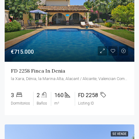
€715.000
FD 2258 Finca In Denia
la Xara, Dénia, la Marina Alta, Alacant / Alicante, Valencian Community, 03709, Spain
3
2
160
FD 2258
Dormitorios
Baños
m²
Listing ID
SE VENDE