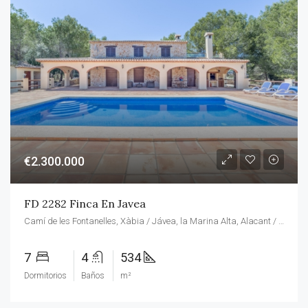
€2.300.000
FD 2282 Finca En Javea
Camí de les Fontanelles, Xàbia / Jávea, la Marina Alta, Alacant / Alicante, Comunitat Valenciana, 03737, España
7
4
534
Dormitorios
Baños
m²