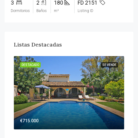
3
2
180
FD 2151
Dormitorios
Baños
m²
Listing ID
Listas Destacadas
DESTACADO
SE VENDE
DES
€715.000