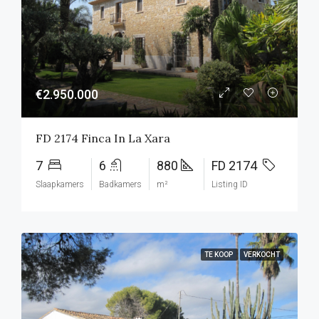
€2.950.000
FD 2174 Finca In La Xara
7
6
880
FD 2174
Slaapkamers
Badkamers
m²
Listing ID
TE KOOP
VERKOCHT