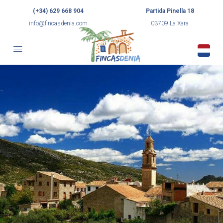
(+34) 629 668 904
Partida Pinella 18
info@fincasdenia.com
03709 La Xara