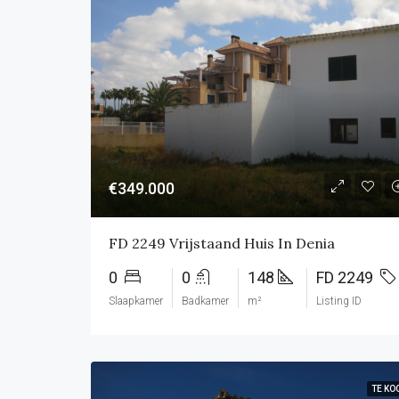
€349.000
FD 2249 Vrijstaand Huis In Denia
0
0
148
FD 2249
Slaapkamer
Badkamer
m²
Listing ID
TE KO