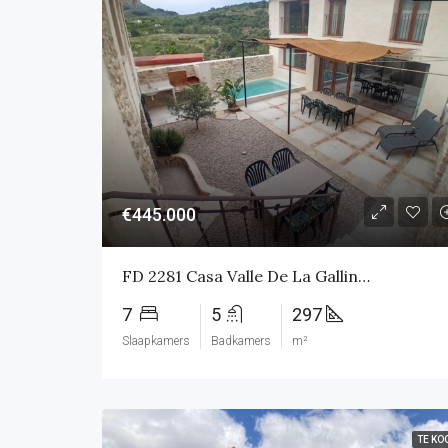
€445.000
FD 2281 Casa Valle De La Gallinera
7
5
297
Slaapkamers
Badkamers
m²
TE KO