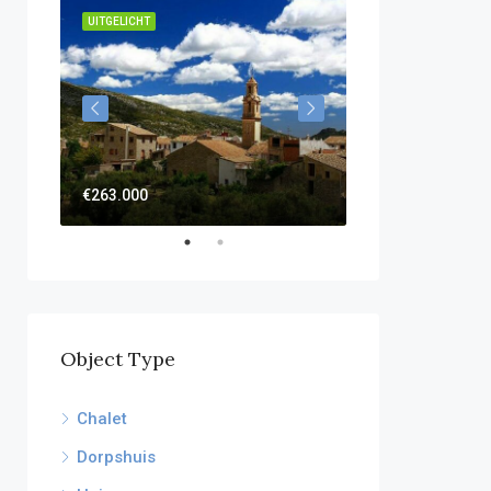
UITGELICHT
UITGELICHT
€595.000
€263.000
Object Type
Chalet
Dorpshuis