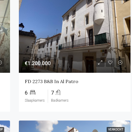
UITGELICHT
€595.000
€1.200.000
FD 2273 B&B In Al Patro
6
7
Slaapkamers
Badkamers
OP
VERKOCHT