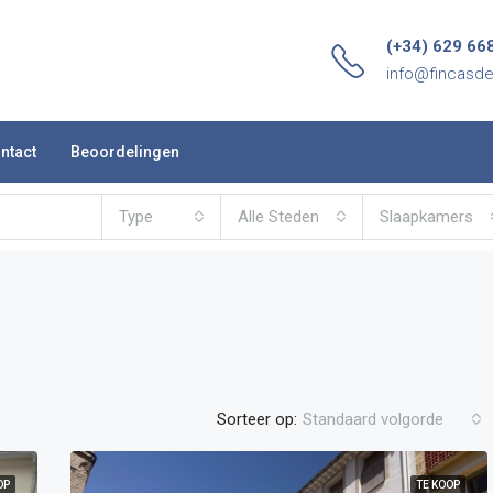
(+34) 629 66
info@fincasd
ntact
Beoordelingen
Type
Alle Steden
Slaapkamers
Sorteer op:
Standaard volgorde
OP
TE KOOP