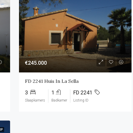
€245.000
FD 2241 Huis In La Sella
3
1
FD 2241
Slaapkamers
Badkamer
Listing ID
OP