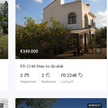
€349.000
FD 2248 Huis In Alcalali
2
2
FD 2248
Slaapkamers
Badkamers
Listing ID
HT
VERKOCHT