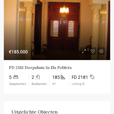
€185.000
FD 2181 Dorpshuis In Els Poblets
5
2
185
FD 2181
Slaapkamers
Badkamers
m²
Listing ID
Uitgelichte Objecten