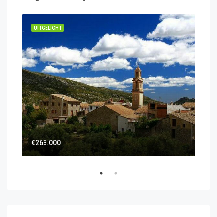
UITGELICHT
UIT
€59
€263.000