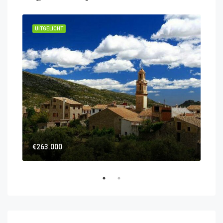
UITGELICHT
UIT
€59
€263.000