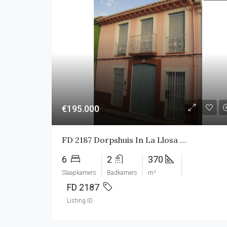
€195.000
FD 2187 Dorpshuis In La Llosa De Camacho
6
2
370
Slaapkamers
Badkamers
m²
FD 2187
Listing ID