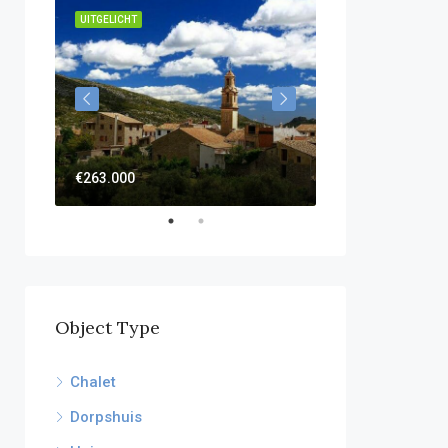
UITGELICHT
UITGELICHT
€595.000
€263.000
Object Type
Chalet
Dorpshuis