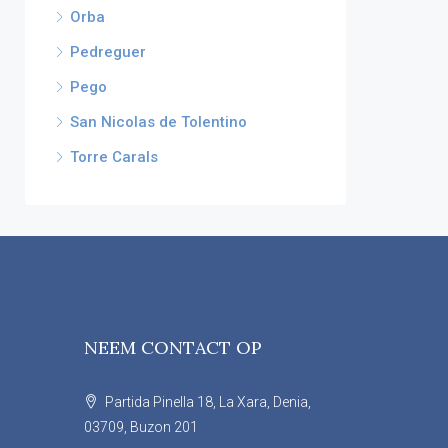
Orba
Pedreguer
Pego
San Nicolas de Tolentino
Torre Carals
NEEM CONTACT OP
Partida Pinella 18, La Xara, Denia,
03709, Buzon 201