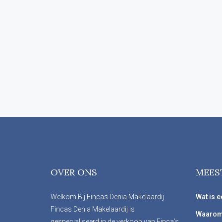
OVER ONS
MEES
Welkom Bij Fincas Denia Makelaardij
Wat is e
Fincas Denia Makelaardij is
Waarom
gespecialiseerd in de verkoop van Finca’s