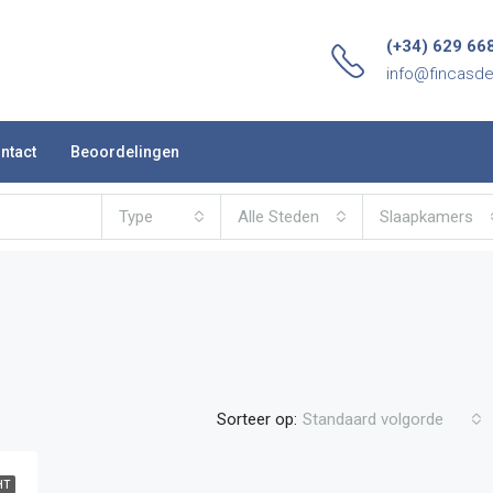
(+34) 629 66
info@fincasd
ntact
Beoordelingen
Type
Alle Steden
Slaapkamers
Sorteer op:
Standaard volgorde
HT