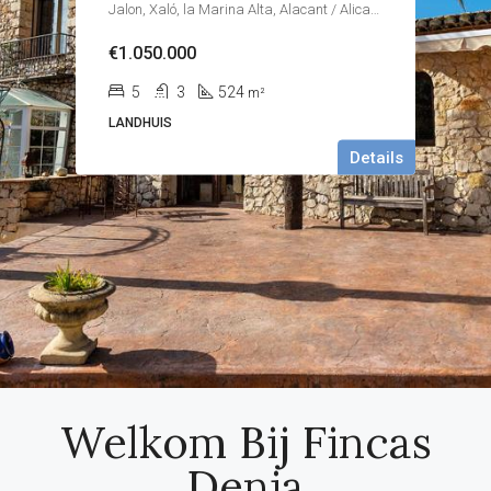
Jalon, Xaló, la Marina Alta, Alacant / Alicante, Valencian Community, Spain
€1.050.000
5
3
524
m²
LANDHUIS
Details
Welkom Bij Fincas
Denia