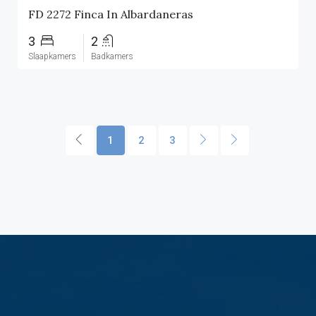
FD 2272 Finca In Albardaneras
3
2
Slaapkamers
Badkamers
1
2
3