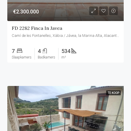
€2.300.000
FD 2282 Finca In Javea
Camí de les Fontanelles, Xàbia / Jávea, la Marina Alta, Alacant / Alicante, Comunitat Valenciana, 03737, España
7
4
534
Slaapkamers
Badkamers
m²
TE KOOP