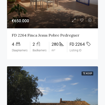
€650.000
FD 2264 Finca Jesus Pobre Pedreguer
4
2
280
FD 2264
Slaapkamers
Badkamers
m²
Listing ID
TE KOOP