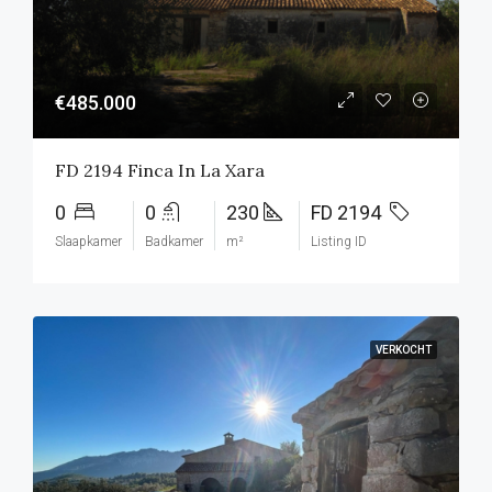
€485.000
FD 2194 Finca In La Xara
0
0
230
FD 2194
Slaapkamer
Badkamer
m²
Listing ID
VERKOCHT