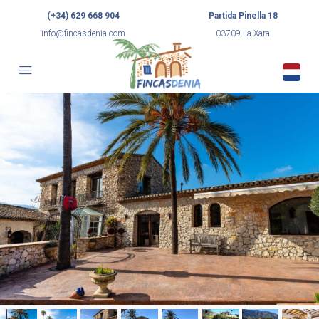
(+34) 629 668 904
Partida Pinella 18
info@fincasdenia.com
03709 La Xara