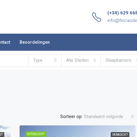
(+34) 629 66
info@fincasd
ntact
Beoordelingen
Type
Alle Steden
Slaapkamers
Sorteer op:
Standaard volgorde
UITGELICHT
HT
VERKOCHT