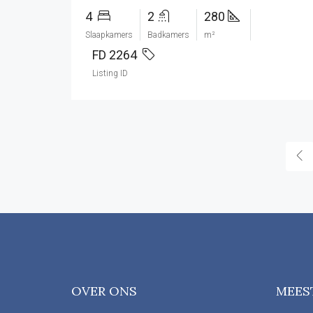
4
2
280
Slaapkamers
Badkamers
m²
FD 2264
Listing ID
OVER ONS
MEES