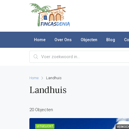
Home
Over Ons
Objecten
Blog
Co
Home
Landhuis
Landhuis
20 Objecten
UITGELICHT
VERKOC