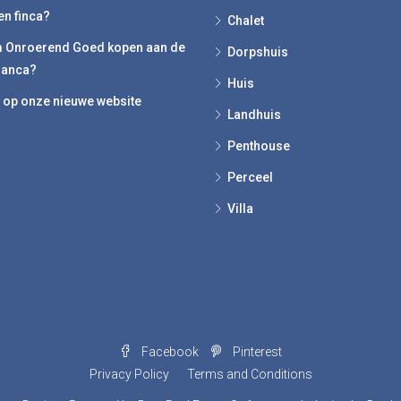
en finca?
Chalet
 Onroerend Goed kopen aan de
Dorpshuis
lanca?
Huis
op onze nieuwe website
Landhuis
Penthouse
Perceel
Villa
Facebook
Pinterest
Privacy Policy
Terms and Conditions