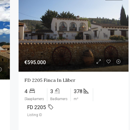
UITGELICHT
€595.000
€595.000
FD 2205 Finca In Lliber
4
3
378
Slaapkamers
Badkamers
m²
FD 2205
Listing ID