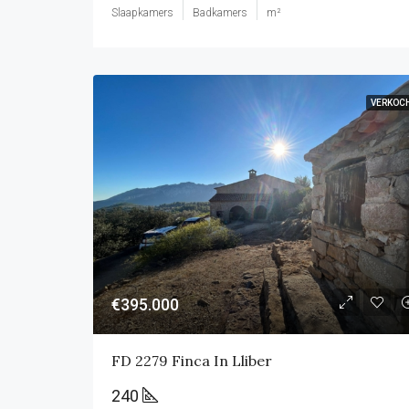
Slaapkamers
Badkamers
m²
VERKOC
€395.000
FD 2279 Finca In Lliber
240