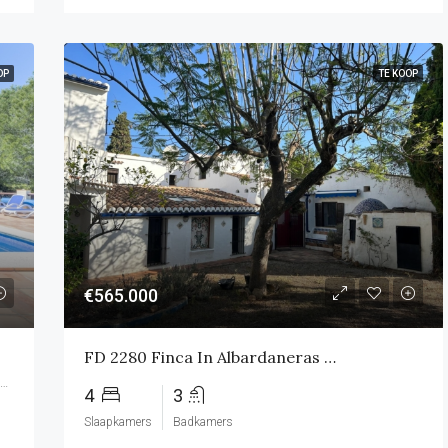
OP
TE KOOP
€565.000
FD 2280 Finca In Albardaneras Pedreguer
Camí de les Fontanelles, Xàbia / Jávea, la Marina Alta, Alacant / Alicante, Comunitat Valenciana, 03737, España
4
3
Slaapkamers
Badkamers