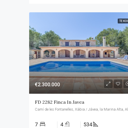
TE KO
€2.300.000
FD 2282 Finca In Javea
7
4
534