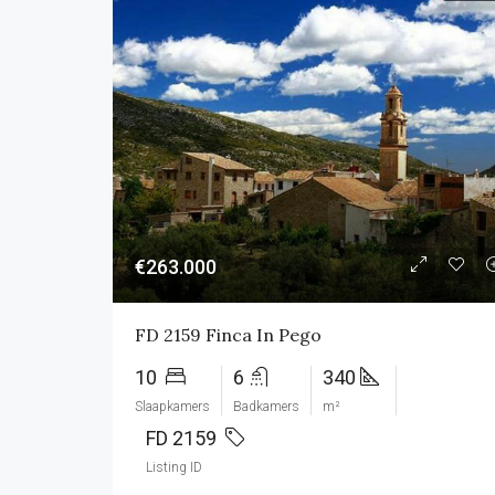
€263.000
FD 2159 Finca In Pego
10
6
340
Slaapkamers
Badkamers
m²
FD 2159
Listing ID