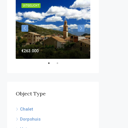
UITGELICHT
UITGELICHT
€595.000
€263.000
Object Type
Chalet
Dorpshuis