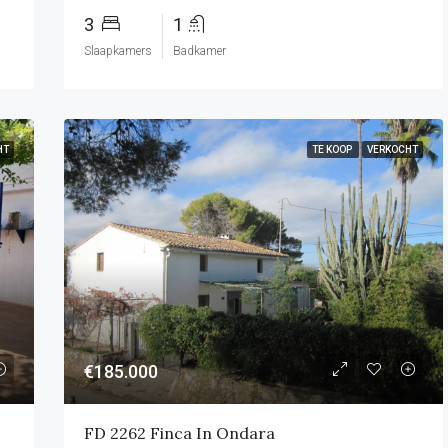
3
1
Slaapkamers
Badkamer
HT
TE KOOP
VERKOCHT
€185.000
FD 2262 Finca In Ondara