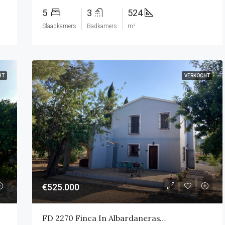
5
3
524
Slaapkamers
Badkamers
m²
HT
VERKOCHT
€525.000
FD 2270 Finca In Albardaneras/Pedreguer