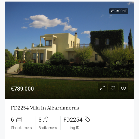
VERKOCHT
€789.000
FD2254 Villa In Albardaneras
6
3
FD2254
Slaapkamers
Badkamers
Listing ID