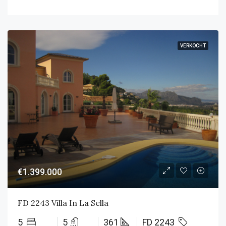
VERKOCHT
€1.399.000
FD 2243 Villa In La Sella
5
5
361
FD 2243