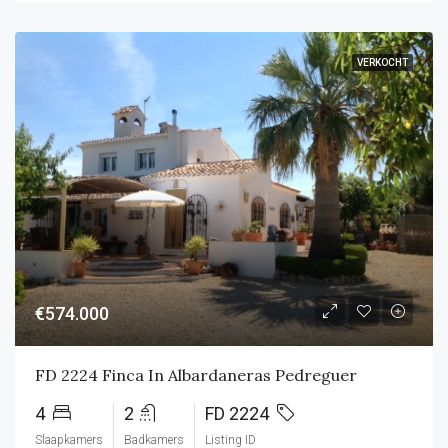
VERKOCHT
€574.000
FD 2224 Finca In Albardaneras Pedreguer
4
2
FD 2224
Slaapkamers
Badkamers
Listing ID