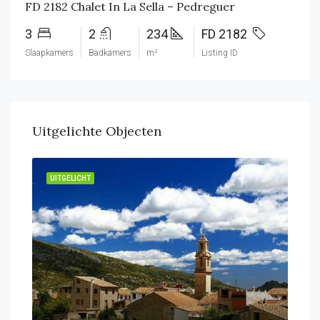
FD 2182 Chalet In La Sella – Pedreguer
3
2
234
FD 2182
Slaapkamers
Badkamers
m²
Listing ID
Uitgelichte Objecten
UITGELICHT
UIT