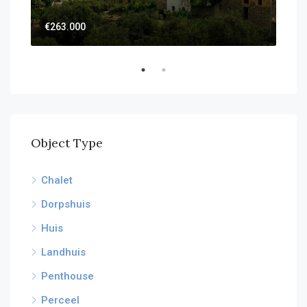
€59
€263.000
Object Type
Chalet
Dorpshuis
Huis
Landhuis
Penthouse
Perceel