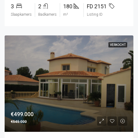
3
2
180
FD 2151
Slaapkamers
Badkamers
m²
Listing ID
VERKOCHT
€499.000
€545.000