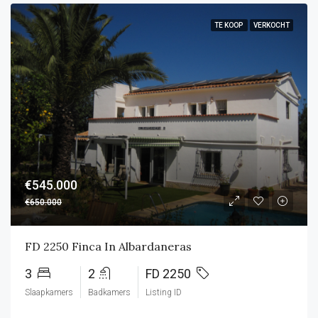
TE KOOP
VERKOCHT
€545.000
€650.000
FD 2250 Finca In Albardaneras
3
2
FD 2250
Slaapkamers
Badkamers
Listing ID