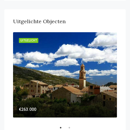
Uitgelichte Objecten
UITGELICHT
UIT
€59
€263.000