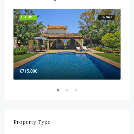
FEATURED
FOR SALE
FEA
€715.000
€26
Property Type