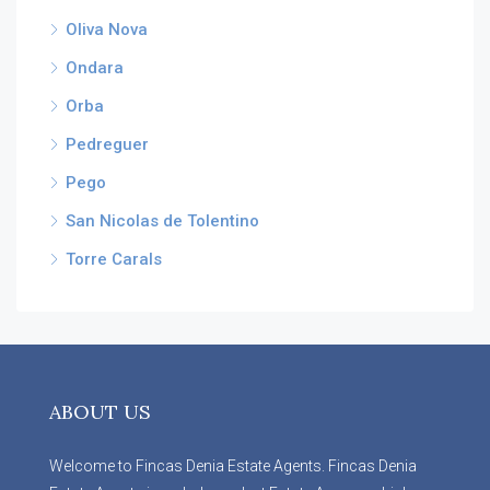
Oliva Nova
Ondara
Orba
Pedreguer
Pego
San Nicolas de Tolentino
Torre Carals
ABOUT US
Welcome to Fincas Denia Estate Agents. Fincas Denia