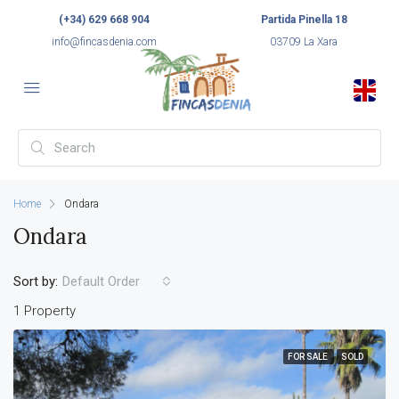
(+34) 629 668 904
Partida Pinella 18
info@fincasdenia.com
03709 La Xara
Home
Ondara
Ondara
Sort by:
Default Order
1 Property
FOR SALE
SOLD